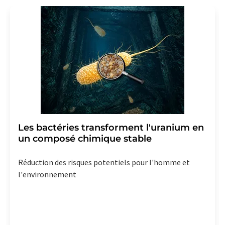
LUMITOS AG, Ernst-Augustin-Str. 2, 12489 Berlin,
Allemagne ou par e-mail à
revoke@lumitos.com
avec
effet pour l'avenir. De plus, chaque courriel contient un
lien pour se désabonner de la newsletter
correspondante.
Les bactéries transforment l'uranium en
un composé chimique stable
Réduction des risques potentiels pour l'homme et
l'environnement