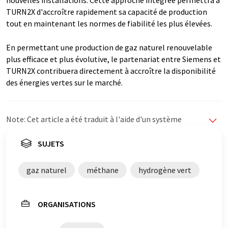
nouvelles installations. Cette approche intégrée permettra à
TURN2X d'accroître rapidement sa capacité de production
tout en maintenant les normes de fiabilité les plus élevées.
En permettant une production de gaz naturel renouvelable
plus efficace et plus évolutive, le partenariat entre Siemens et
TURN2X contribuera directement à accroître la disponibilité
des énergies vertes sur le marché.
Note: Cet article a été traduit à l'aide d'un système
informatique sans intervention humaine. LUMITOS
propose ces traductions automatiques pour présenter
SUJETS
un plus large éventail d'actualités. Comme cet article a
été traduit avec traduction automatique, il est possible
gaz naturel
méthane
hydrogène vert
qu'il contienne des erreurs de vocabulaire, de syntaxe ou
de grammaire. L'article original dans Anglais peut être
trouvé
ici
.
ORGANISATIONS