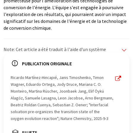
prometteuse pour l'amélioration des technologies de
conversion de l'énergie. L'équipe s'est engagée à poursuivre
l'exploration de ces résultats, qui pourraient avoir un impact
significatif sur les domaines de l'énergie et de la technologie
de conversion chimique.
Note: Cet article a été traduit à l'aide d'un système
informatique sans intervention humaine. LUMITOS
propose ces traductions automatiques pour présenter
PUBLICATION ORIGINALE
un plus large éventail d'actualités. Comme cet article a
été traduit avec traduction automatique, il est possible
Ricardo Martínez-Hincapié, Janis Timoshenko, Timon
qu'il contienne des erreurs de vocabulaire, de syntaxe ou
Wagner, Eduardo Ortega, Jody Druce, Mariana C. O.
de grammaire. L'article original dans Anglais peut être
Monteiro, Martina Rüscher, Joonbaek Jang, Elif Öykü
trouvé
ici
.
Alagöz, Samuele Lasagna, Leon Jacobse, Arno Bergmann,
Beatriz Roldan Cuenya, Sebastian Z. Oener; "Interfacial
solvation pre-organizes the transition state of the
oxygen evolution reaction"; Nature Chemistry, 2025-9-3
SUJETS