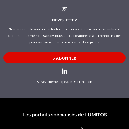
NEWSLETTER
Ne manquez plus aucune actualité : notre newsletter consacrée à l'industrie
chimique, aux méthodes analytiques, aux laboratoires et à la technologie des
processus vous informe tous les mardis et jeudis.
S'ABONNER
Suivez chemeurope.com sur LinkedIn
Les portails spécialisés de LUMITOS