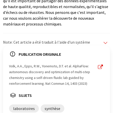
qu'il est important de partager des données expérimentales
de haute qualité, reproductibles et normalisées, qu'il s'agisse
d'échecs ou de réussites. Nous pensons que c'est important,
car nous voulons accélérer la découverte de nouveaux
matériaux et processus chimiques.
Note: Cet article a été traduit à l'aide d'un système
informatique sans intervention humaine. LUMITOS
propose ces traductions automatiques pour présenter
PUBLICATION ORIGINALE
un plus large éventail d'actualités. Comme cet article a
été traduit avec traduction automatique, il est possible
Volk, A.A., Epps, R.W., Yonemoto, D.T. et al. AlphaFlow:
qu'il contienne des erreurs de vocabulaire, de syntaxe ou
autonomous discovery and optimization of multi-step
de grammaire. L'article original dans Anglais peut être
chemistry using a self-driven fluidic lab guided by
trouvé
ici
.
reinforcement learning. Nat Commun 14, 1403 (2023)
SUJETS
laboratoires
synthèse