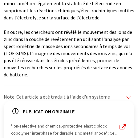
mince améliore également la stabilité de l'électrode en
supprimant les réactions chimiques/électrochimiques inutiles
dans l'électrolyte sur la surface de l'électrode.
En outre, les chercheurs ont révélé le mouvement des ions de
zinc dans la couche de revêtement en utilisant l'analyse par
spectrométrie de masse des ions secondaires à temps de vol
(TOF-SIMS). L'imagerie des mouvements des ions zinc, qui n'a
pas été réussie dans les études précédentes, promet de
nouvelles recherches sur les propriétés de surface des anodes
de batterie.
Note: Cet article a été traduit à l'aide d'un système
informatique sans intervention humaine. LUMITOS
propose ces traductions automatiques pour présenter
PUBLICATION ORIGINALE
un plus large éventail d'actualités. Comme cet article a
été traduit avec traduction automatique, il est possible
"Ion-selective and chemical-protective elastic block
qu'il contienne des erreurs de vocabulaire, de syntaxe ou
copolymer interphase for durable zinc metal anode"; Cell