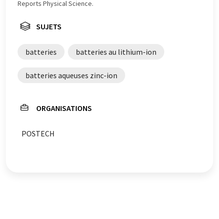
de grammaire. L'article original dans Anglais peut être
Reports Physical Science.
trouvé
ici
.
SUJETS
batteries
batteries au lithium-ion
batteries aqueuses zinc-ion
ORGANISATIONS
POSTECH