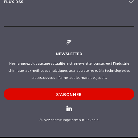
FLUX RSS
NEWSLETTER
Ne manquez plus aucune actualité : notre newsletter consacrée à l'industrie
chimique, aux méthodes analytiques, aux laboratoires et à la technologie des
processus vous informe tous les mardis et jeudis.
S'ABONNER
Suivez chemeurope.com sur LinkedIn