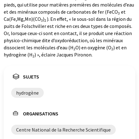
pieds, qui utilise pour matières premières des molécules d’eau
et des minéraux composés de carbonates de fer (FeCO
et
3
Ca(Fe,Mg,Mn)(CO
)
). En effet, « le sous-sol dans la région du
3
2
puits de Folschviller est riche en ces deux types de composés.
Or, lorsque ceux-ci sont en contact, il se produit une réaction
physico-chimique dite d’oxydoréduction, où les minéraux
dissocient les molécules d’eau (H
O) en oxygène (O
) et en
2
2
hydrogène (H
) », éclaire Jacques Pironon.
2
SUJETS
hydrogène
ORGANISATIONS
Centre National de la Recherche Scientifique