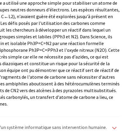
pe a utilisé une approche simple pour stabiliser un atome de
oupes neutres donneurs d'électrons. Les espèces résultantes,
C←L2), n'avaient guère été explorées jusqu'à présent en
Les défis posés par l'utilisation des carbones comme
t les chercheurs à développer un réactif dans lequel un
roupes simples et labiles (PPh3 et N2). Dans Science, ils
allin et isolable Ph3P=C=N2 par une réaction formelle
diphosphorane Ph3P=C=PPh3 et l'oxyde nitreux (N2O). Cette
ès simple car elle ne nécessite pas d'azides, ce qui est
diazoïques et constitue un risque pour la sécurité de la
n équipe ont pu démontrer que ce réactif sert de réactif de
 fragments de l'atome de carbone sans nécessiter d'autres
s des ambiphiles aboutissent à des hétérocumulènes terminés
ts de CN2 vers des alcènes à des pyrazoles multisubstitués.
sés carbonylés, un transfert d'atome de carbone a lieu, ce
nes.
e d'un système informatique sans intervention humaine.