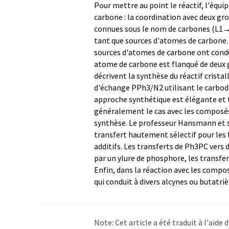
Pour mettre au point le réactif, l'équi
carbone : la coordination avec deux gr
connues sous le nom de carbones (L1→
tant que sources d'atomes de carbone. 
sources d'atomes de carbone ont condui
atome de carbone est flanqué de deux g
décrivent la synthèse du réactif crist
d'échange PPh3/N2 utilisant le carbo
approche synthétique est élégante et tr
généralement le cas avec les composés 
synthèse. Le professeur Hansmann et so
transfert hautement sélectif pour les
additifs. Les transferts de Ph3PC ver
par un ylure de phosphore, les transfer
Enfin, dans la réaction avec les compo
qui conduit à divers alcynes ou butatriè
Note: Cet article a été traduit à l'aid