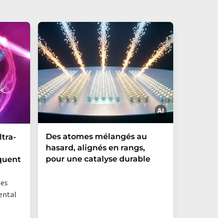
Des atomes mélangés au
Commen
ltra-
hasard, alignés en rangs,
magnét
pour une catalyse durable
substa
quent
persist
les
ental