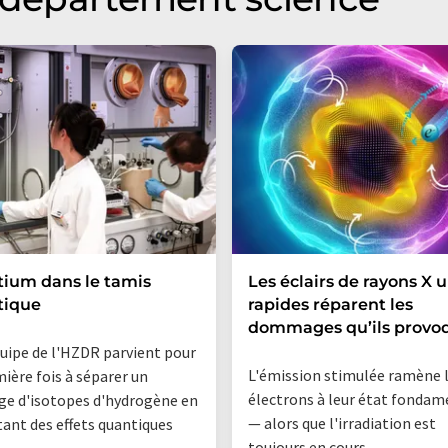
itium dans le tamis
Les éclairs de rayons X u
tique
rapides réparent les
dommages qu’ils provo
uipe de l'HZDR parvient pour
L'émission stimulée ramène 
mière fois à séparer un
électrons à leur état fondam
e d'isotopes d'hydrogène en
— alors que l'irradiation est
tant des effets quantiques
toujours en cours