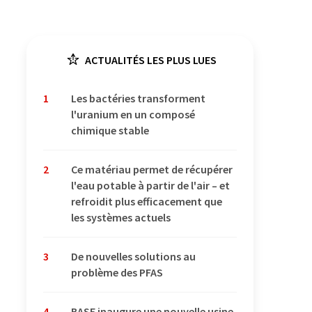
ACTUALITÉS LES PLUS LUES
1
Les bactéries transforment
l'uranium en un composé
chimique stable
2
Ce matériau permet de récupérer
l'eau potable à partir de l'air – et
refroidit plus efficacement que
les systèmes actuels
3
De nouvelles solutions au
problème des PFAS
4
BASF inaugure une nouvelle usine